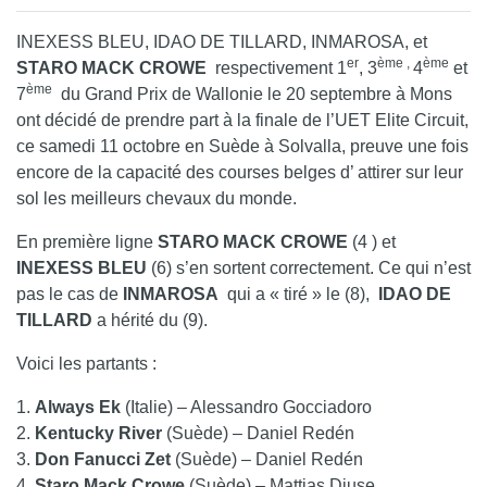
INEXESS BLEU
,
IDAO DE TILLARD
,
INMAROSA
, et
er
ème ,
ème
STARO MACK CROWE
respectivement 1
, 3
4
et
ème
7
du Grand Prix de Wallonie le 20 septembre à Mons
ont décidé de prendre part à la finale de l’UET Elite Circuit,
ce samedi 11 octobre en Suède à Solvalla, preuve une fois
encore de la capacité des courses belges d’ attirer sur leur
sol les meilleurs chevaux du monde.
En première ligne
STARO MACK CROWE
(4 ) et
INEXESS BLEU
(6) s’en sortent correctement. Ce qui n’est
pas le cas de
INMAROSA
qui a « tiré » le (8),
IDAO DE
TILLARD
a hérité du (9).
Voici les partants :
1.
Always Ek
(Italie) – Alessandro Gocciadoro
2.
Kentucky River
(Suède) – Daniel Redén
3.
Don Fanucci Zet
(Suède) – Daniel Redén
4.
Staro Mack Crowe
(Suède) – Mattias Djuse