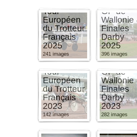
Finale du
Tour
GP de
Européen
Wallonie
du Trotteur
Finales
Français
Darby
2025
2025
241 images
396 images
Finale du
Tour
GP de
Européen
Wallonie
du Trotteur
Finales
Français
Darby
2023
2023
142 images
282 images