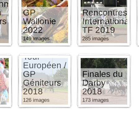
nnat
n
GP
Rencontres
rs
Wallonie
Internationale
2022
TF 2019
149 images
285 images
Finales
Tour
Européen /
GP
Finales du
Géniteurs
Darby
2018
2018
126 images
173 images