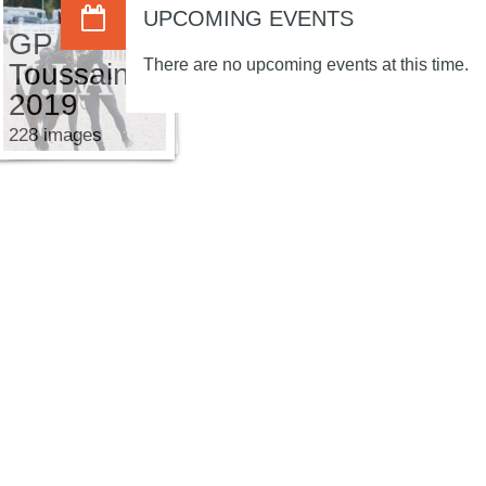
UPCOMING EVENTS
GP
There are no upcoming events at this time.
s
Toussaint
2019
228 images