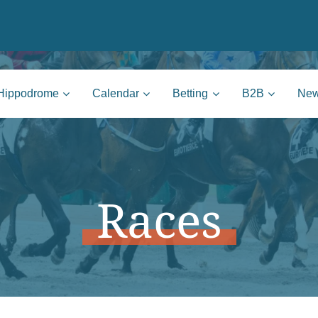
nie | Mons
Hippodrome
Calendar
Betting
B2B
Ne
Races