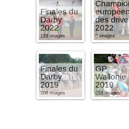
Champio
Finales du
europée
Darby
des drive
2022
2022
128 images
5 images
Finales du
GP
Darby
Wallonie
2019
2019
108 images
253 images