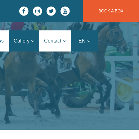
BOOK A BOX
ws
Gallery
Contact
EN