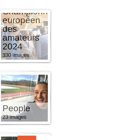
Championnat
européen
des
amateurs
2024
330 images
es
People
23 images