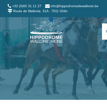
Skip to main content
+32 (0)65 31 11 27
info@hippodromedewallonie.be
Route de Wallonie, 31A - 7011 Ghlin
Hippodrome Wallo