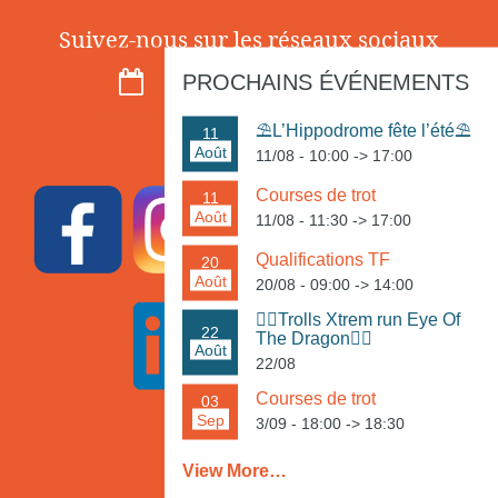
Suivez-nous sur les réseaux sociaux
PROCHAINS ÉVÉNEMENTS
⛱️L’Hippodrome fête l’été⛱️
11
Août
11/08 - 10:00
->
17:00
Courses de trot
11
Août
11/08 - 11:30
->
17:00
Qualifications TF
20
Août
20/08 - 09:00
->
14:00
🏃‍♀️Trolls Xtrem run Eye Of
22
The Dragon🏃‍♂️
Août
22/08
Courses de trot
03
Sep
3/09 - 18:00
->
18:30
View More…