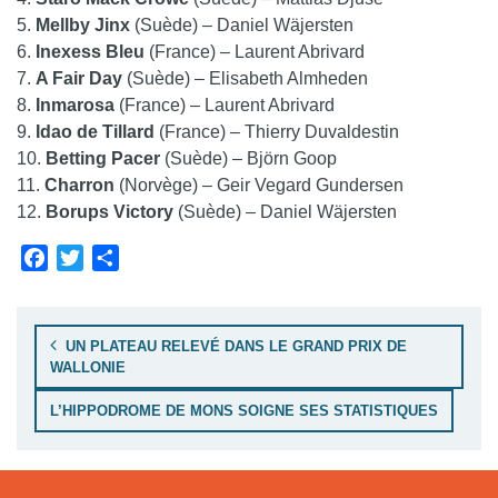
5.
Mellby Jinx
(Suède) – Daniel Wäjersten
6.
Inexess Bleu
(France) – Laurent Abrivard
7.
A Fair Day
(Suède) – Elisabeth Almheden
8.
Inmarosa
(France) – Laurent Abrivard
9.
Idao de Tillard
(France) – Thierry Duvaldestin
10.
Betting Pacer
(Suède) – Björn Goop
11.
Charron
(Norvège) – Geir Vegard Gundersen
12.
Borups Victory
(Suède) – Daniel Wäjersten
Facebook
Twitter
Share
Navigation de l’article
UN PLATEAU RELEVÉ DANS LE GRAND PRIX DE
WALLONIE
L’HIPPODROME DE MONS SOIGNE SES STATISTIQUES