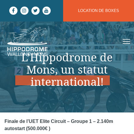
Aller au contenu
LOCATION DE BOXES
Hippodrome Wallonie | Mons
L’Hippodrome de
Mons, un statut
international!
Finale de l’UET Elite Circuit – Groupe 1 – 2.140m
autostart (500.000€ )