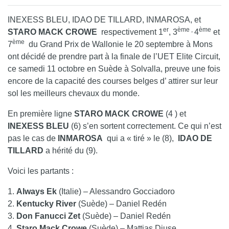
INEXESS BLEU
,
IDAO DE TILLARD
,
INMAROSA
, et
er
ème ,
ème
STARO MACK CROWE
respectivement 1
, 3
4
et
ème
7
du Grand Prix de Wallonie le 20 septembre à Mons
ont décidé de prendre part à la finale de l’UET Elite Circuit,
ce samedi 11 octobre en Suède à Solvalla, preuve une fois
encore de la capacité des courses belges d’ attirer sur leur
sol les meilleurs chevaux du monde.
En première ligne
STARO MACK CROWE
(4 ) et
INEXESS BLEU
(6) s’en sortent correctement. Ce qui n’est
pas le cas de
INMAROSA
qui a « tiré » le (8),
IDAO DE
TILLARD
a hérité du (9).
Voici les partants :
1.
Always Ek
(Italie) – Alessandro Gocciadoro
2.
Kentucky River
(Suède) – Daniel Redén
3.
Don Fanucci Zet
(Suède) – Daniel Redén
4.
Staro Mack Crowe
(Suède) – Mattias Djuse