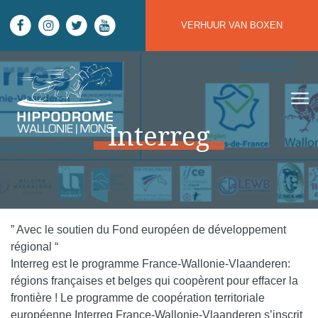
Skip to main content
VERHUUR VAN BOXEN
Hippodrome Wallonie | Mons
Interreg
” Avec le soutien du Fond européen de développement
régional “
Interreg est le programme France-Wallonie-Vlaanderen:
régions françaises et belges qui coopèrent pour effacer la
frontière ! Le programme de coopération territoriale
européenne Interreg France-Wallonie-Vlaanderen s’inscrit