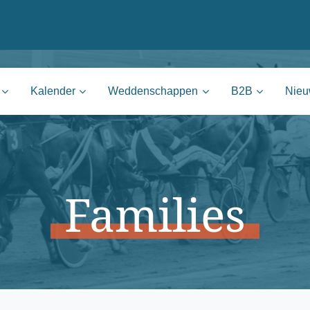
nie | Mons
Kalender
Weddenschappen
B2B
Nie
Families