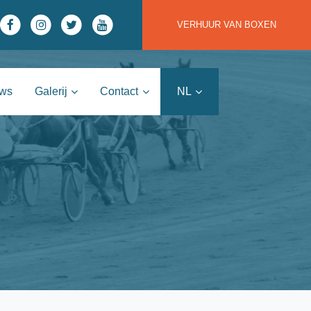
VERHUUR VAN BOXEN
uws
Galerij
Contact
NL