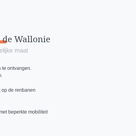
e
de Wallonie
lijke maat
s te ontvangen.
n
ht op de renbanen
et beperkte mobiliteit