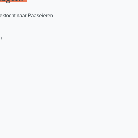
oektocht naar Paaseieren
n