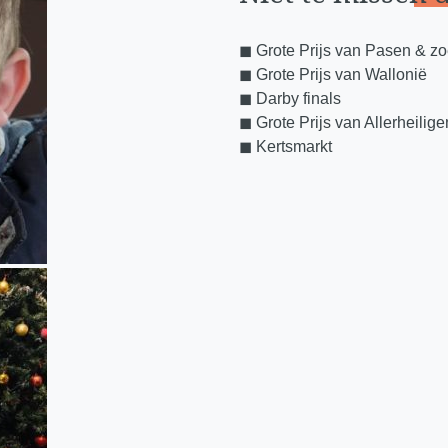
◼︎ Grote Prijs van Pasen & z
◼︎ Grote Prijs van Wallonië
◼︎ Darby finals
◼︎ Grote Prijs van Allerheilige
◼︎ Kertsmarkt