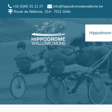
Skip to main content
+32 (0)65 31 11 27
info@hippodromedewallonie.be
Route de Wallonie, 31A - 7011 Ghlin
Hippodrome Wallo
Hippodroom