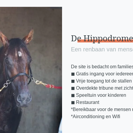
De
Hippodrom
Een renbaan van mense
De site is bedacht om familie
◼︎ Gratis ingang voor iederee
◼︎ Vrije toegang tot de stallen
◼︎ Overdekte tribune met zic
◼︎ Speeltuin voor kinderen
◼︎ Restaurant
*Bereikbaar voor de mensen m
*Airconditioning en Wifi