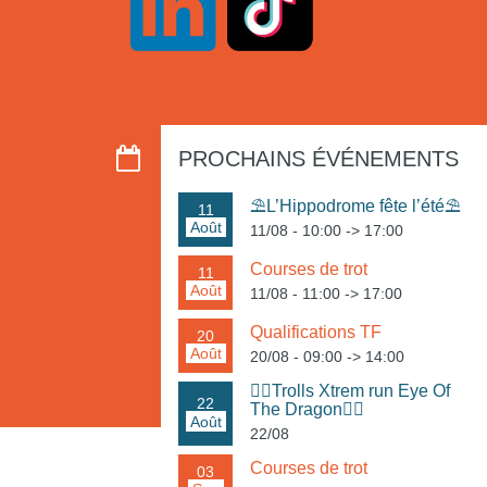
PROCHAINS ÉVÉNEMENTS
⛱️L’Hippodrome fête l’été⛱️
11
Août
11/08 - 10:00
->
17:00
Courses de trot
11
Août
11/08 - 11:00
->
17:00
Qualifications TF
20
Août
20/08 - 09:00
->
14:00
🏃‍♀️Trolls Xtrem run Eye Of
22
The Dragon🏃‍♂️
Août
22/08
Courses de trot
03