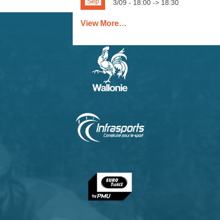
Sep
3/09 - 18:00
->
18:30
View More…