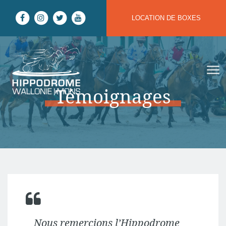
Aller au contenu
LOCATION DE BOXES
Hippodrome Wallonie | Mons
Témoignages
Nous remercions l’Hippodrome