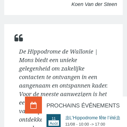
Koen Van der Steen
De Hippodrome de Wallonie |
Mons biedt een unieke
gelegenheid om zakelijke
contacten te ontvangen in een
aangenaam en ontspannen kader.
Voor de meeste aanwezigen is het
een unieke kans om het milieu
PROCHAINS ÉVÉNEMENTS
van de paardenrennen te
⛱️L’Hippodrome fête l’été⛱️
ontdekken. We konden deelnemen
11
Août
11/08 - 10:00
->
17:00