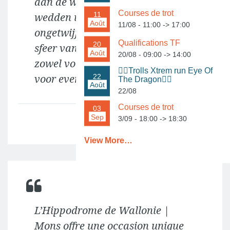
aan de wedstrijden en het
Courses de trot
11
wedden uitproberen. . Dit heeft
Août
11/08 - 11:00
->
17:00
ongetwijfeld bijgedragen aan de
Qualifications TF
20
sfeer van de avond. Een aanrader,
Août
20/08 - 09:00
->
14:00
zowel voor personeelsfeesten als
🏃‍♀️Trolls Xtrem run Eye Of
voor evenementen met klanten!
22
The Dragon🏃‍♂️
Août
22/08
Courses de trot
03
Sep
3/09 - 18:00
->
18:30
Koen Van der Steen
View More…
L’Hippodrome de Wallonie |
Mons offre une occasion unique