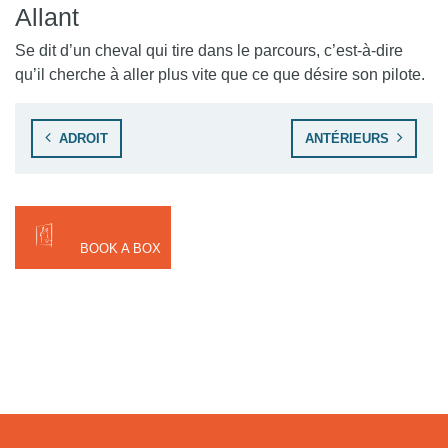
Allant
Se dit d’un cheval qui tire dans le parcours, c’est-à-dire
qu’il cherche à aller plus vite que ce que désire son pilote.
Navigation de l’article
ADROIT
ANTÉRIEURS
BOOK A BOX