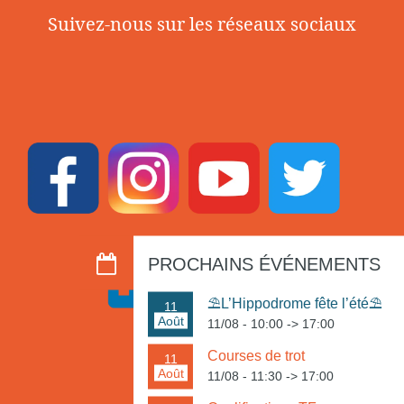
Suivez-nous sur les réseaux sociaux
PROCHAINS ÉVÉNEMENTS
⛱️L’Hippodrome fête l’été⛱️
11
Août
11/08 - 10:00
->
17:00
Courses de trot
11
Août
11/08 - 11:30
->
17:00