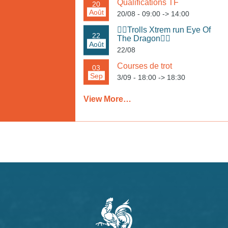
Qualifications TF
20
Août
20/08 - 09:00
->
14:00
🏃‍♀️Trolls Xtrem run Eye Of
22
The Dragon🏃‍♂️
Août
22/08
Courses de trot
03
Sep
3/09 - 18:00
->
18:30
View More…