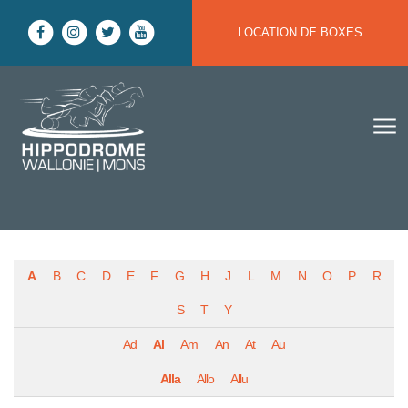
Aller au contenu
LOCATION DE BOXES
Hippodrome Wallonie | Mons
A
B
C
D
E
F
G
H
J
L
M
N
O
P
R
S
T
Y
Ad
Al
Am
An
At
Au
Alla
Allo
Allu