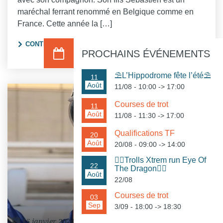
maréchal ferrant renommé en Belgique comme en
France. Cette année la […]
"FREDDY GRISEZ : “C’EST UN TRAVAIL FA
CONTINUER À LIRE
PROCHAINS ÉVÉNEMENTS
⛱️L’Hippodrome fête l’été⛱️
11
Août
11/08 - 10:00
->
17:00
Courses de trot
11
Août
11/08 - 11:30
->
17:00
Qualifications TF
20
Août
20/08 - 09:00
->
14:00
🏃‍♀️Trolls Xtrem run Eye Of
22
The Dragon🏃‍♂️
Août
22/08
Courses de trot
03
Sep
3/09 - 18:00
->
18:30
15 janvier 2024
COURSES
INTERVIEW