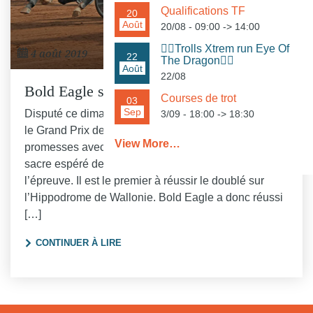
Qualifications TF
20
Août
20/08 - 09:00
->
14:00
🏃‍♀️Trolls Xtrem run Eye Of
4 août 2019
GRAND PRIX DE WALLONIE
22
The Dragon🏃‍♂️
Août
22/08
Bold Eagle s’offre le doublé à Mons
Courses de trot
03
Sep
Disputé ce dimanche 4 août sous un généreux soleil,
3/09 - 18:00
->
18:30
le Grand Prix de Wallonie a tenu toutes ses
View More…
promesses avec une belle lutte pour la victoire et le
sacre espéré de Bold Eagle, le grand favori de
l’épreuve. Il est le premier à réussir le doublé sur
l’Hippodrome de Wallonie. Bold Eagle a donc réussi
[…]
"BOLD EAGLE S’OFFRE LE DOUBLÉ À MO
CONTINUER À LIRE