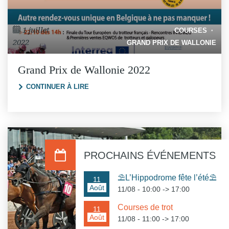
1 juillet
COURSES
2022
GRAND PRIX DE WALLONIE
Grand Prix de Wallonie 2022
"GRAND PRIX DE WALLONIE 2022"
CONTINUER À LIRE
PROCHAINS ÉVÉNEMENTS
⛱️L’Hippodrome fête l’été⛱️
11
Août
11/08 - 10:00
->
17:00
Courses de trot
11
Août
11/08 - 11:00
->
17:00