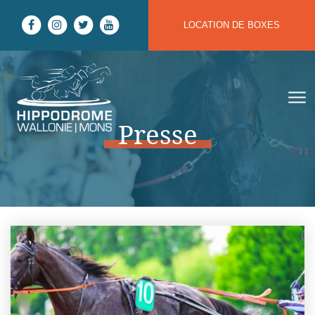
Aller au contenu
LOCATION DE BOXES
Hippodrome Wallonie | Mons
Presse