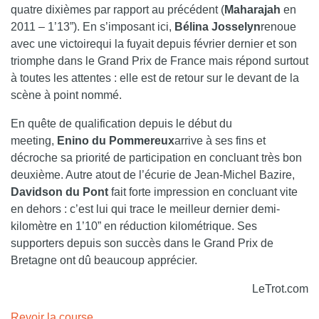
quatre dixièmes par rapport au précédent (
Maharajah
en
2011 – 1’13”). En s’imposant ici,
Bélina Josselyn
renoue
avec une victoirequi la fuyait depuis février dernier et son
triomphe dans le Grand Prix de France mais répond surtout
à toutes les attentes : elle est de retour sur le devant de la
scène à point nommé.
En quête de qualification depuis le début du
meeting,
Enino du Pommereux
arrive à ses fins et
décroche sa priorité de participation en concluant très bon
deuxième. Autre atout de l’écurie de Jean-Michel Bazire,
Davidson du Pont
fait forte impression en concluant vite
en dehors : c’est lui qui trace le meilleur dernier demi-
kilomètre en 1’10” en réduction kilométrique. Ses
supporters depuis son succès dans le Grand Prix de
Bretagne ont dû beaucoup apprécier.
LeTrot.com
Revoir la course