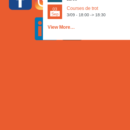
Courses de trot
03
Sep
3/09 - 18:00
->
18:30
View More…