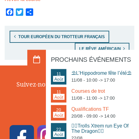
Facebook
Twitter
Share
Navigation de l’article
TOUR EUROPÉEN DU TROTTEUR FRANÇAIS
LE RÊVE AMÉRICAIN
PROCHAINS ÉVÉNEMENTS
⛱️L’Hippodrome fête l’été⛱️
11
Août
11/08 - 10:00
->
17:00
Suivez-nous sur les réseaux sociaux
Courses de trot
11
Août
11/08 - 11:00
->
17:00
Qualifications TF
20
Août
20/08 - 09:00
->
14:00
🏃‍♀️Trolls Xtrem run Eye Of
22
The Dragon🏃‍♂️
Août
22/08