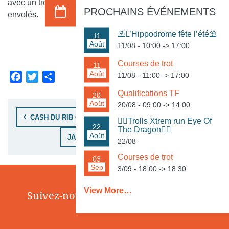
avec un trotteur français, les prix se seraient encore plus
PROCHAINS ÉVÉNEMENTS
envolés.
⛱️L’Hippodrome fête l’été⛱️
11
Août
11/08 - 10:00
->
17:00
Interview réalisée par Rouet Xavier
Courses de trot
11
Août
11/08 - 11:00
->
17:00
Facebook
Twitter
Share
Qualifications TF
20
Août
20/08 - 09:00
->
14:00
Navigation de l’article
CASH DU RIB COMME EN 2023
🏃‍♀️Trolls Xtrem run Eye Of
22
The Dragon🏃‍♂️
Août
JACKSON DARLING EN TÊTE D’AFFICHE
22/08
Courses de trot
03
Sep
3/09 - 18:00
->
18:30
View More…
Suivez-nous sur les réseaux sociaux