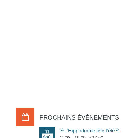
PROCHAINS ÉVÉNEMENTS
⛱️L’Hippodrome fête l’été⛱️
11
Août
11/08 - 10:00
->
17:00