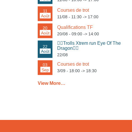
Courses de trot
11
Août
11/08 - 11:30
->
17:00
Qualifications TF
20
Août
20/08 - 09:00
->
14:00
🏃‍♀️Trolls Xtrem run Eye Of The
22
Dragon🏃‍♂️
Août
22/08
Courses de trot
03
Sep
3/09 - 18:00
->
18:30
View More…