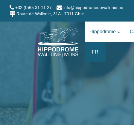
Aller au contenu
+32 (0)65 31 11 27
info@hippodromedewallonie.be
Route de Wallonie, 31A - 7011 Ghlin
Hippodrome Wallo
Hippodrome
C
FR