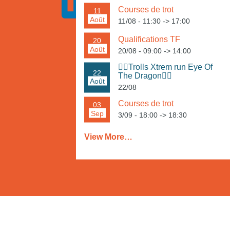
Courses de trot
11
Août
11/08 - 11:30
->
17:00
Qualifications TF
20
Août
20/08 - 09:00
->
14:00
🏃‍♀️Trolls Xtrem run Eye Of
22
The Dragon🏃‍♂️
Août
22/08
Courses de trot
03
Sep
3/09 - 18:00
->
18:30
View More…