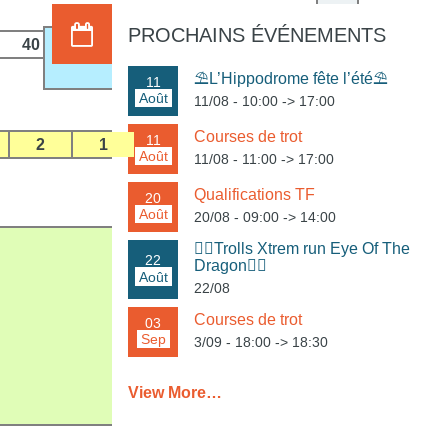
PROCHAINS ÉVÉNEMENTS
40
douche
⛱️L’Hippodrome fête l’été⛱️
11
Août
11/08 - 10:00
->
17:00
Courses de trot
11
2
1
0
00
Août
11/08 - 11:00
->
17:00
Qualifications TF
20
Août
20/08 - 09:00
->
14:00
🏃‍♀️Trolls Xtrem run Eye Of The
Véto
22
Dragon🏃‍♂️
Août
22/08
Courses de trot
03
Sep
3/09 - 18:00
->
18:30
View More…