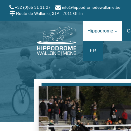
Aller au contenu
+32 (0)65 31 11 27
info@hippodromedewallonie.be
Route de Wallonie, 31A - 7011 Ghlin
Hippodrome Wallo
Hippodrome
C
FR