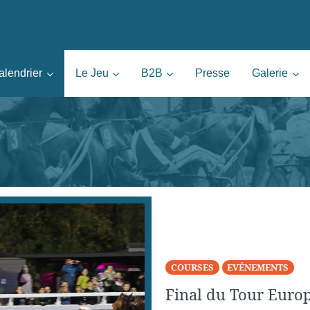
nie | Mons
alendrier
Le Jeu
B2B
Presse
Galerie
COURSES
EVÉNEMENTS
Final du Tour Europ