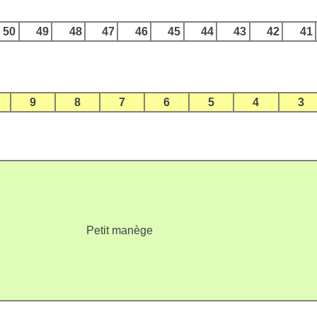
50
49
48
47
46
45
44
43
42
41
9
8
7
6
5
4
3
Petit manège