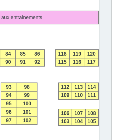
 aux entrainements
84
85
86
118
119
120
90
91
92
115
116
117
93
98
112
113
114
94
99
109
110
111
95
100
96
101
106
107
108
97
102
103
104
105