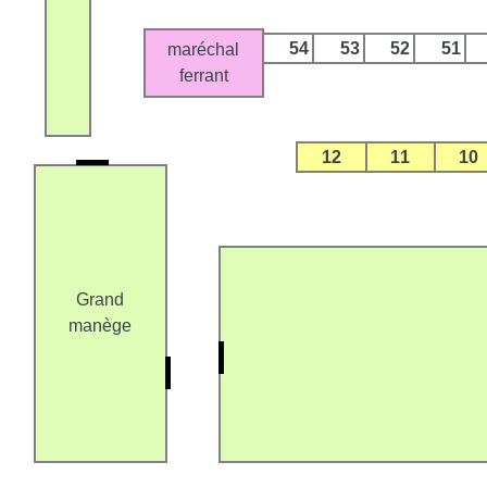
54
53
52
51
maréchal
ferrant
12
11
10
Grand
manège