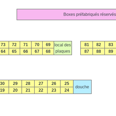
Boxes préfabriqués réservés
73
72
71
70
69
81
82
83
local des
plaques
64
65
66
67
68
87
88
89
30
29
28
27
26
25
douche
19
20
21
22
23
24