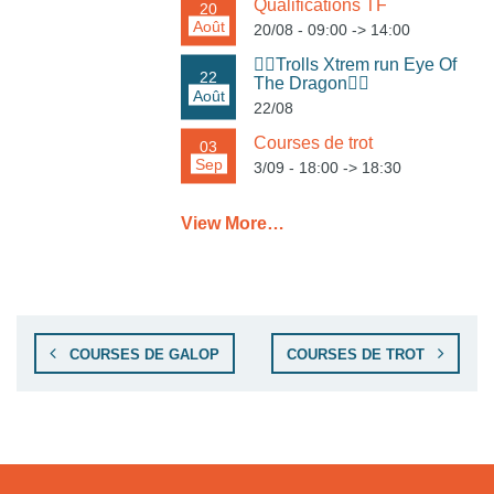
Qualifications TF
20
Août
20/08 - 09:00
->
14:00
🏃‍♀️Trolls Xtrem run Eye Of
22
The Dragon🏃‍♂️
Août
22/08
Courses de trot
03
Sep
3/09 - 18:00
->
18:30
View More…
COURSES DE GALOP
COURSES DE TROT