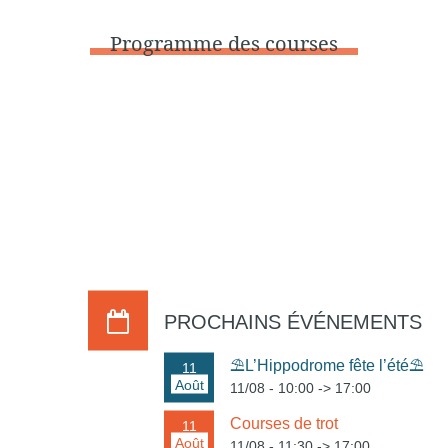
Programme des courses
PROCHAINS ÉVÉNEMENTS
⛱️L’Hippodrome fête l’été⛱️
11
Août
11/08 - 10:00
->
17:00
Courses de trot
11
Août
11/08 - 11:30
->
17:00