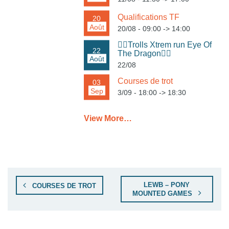
Qualifications TF
20
Août
20/08 - 09:00
->
14:00
🏃‍♀️Trolls Xtrem run Eye Of
22
The Dragon🏃‍♂️
Août
22/08
Courses de trot
03
Sep
3/09 - 18:00
->
18:30
View More…
LEWB – PONY
COURSES DE TROT
MOUNTED GAMES