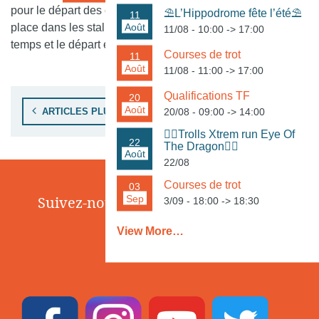
pour le départ des courses de plat ; lorsqu’ils sont tous en
⛱️L’Hippodrome fête l’été⛱️
11
Août
place dans les stalles, toutes les portes s’ouvrent en même
11/08 - 10:00
->
17:00
temps et le départ est donné.
Courses de trot
11
Août
11/08 - 11:00
->
17:00
Qualifications TF
20
Navigation des articles
Août
20/08 - 09:00
->
14:00
ARTICLES PLUS ANCIENS
🏃‍♀️Trolls Xtrem run Eye Of
22
The Dragon🏃‍♂️
Août
22/08
Courses de trot
03
Sep
Suivez-nous sur les réseaux sociaux
3/09 - 18:00
->
18:30
View More…