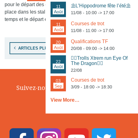
pour le départ des courses de plat ; lorsqu’ils sont tous en
⛱️L’Hippodrome fête l’été⛱️
11
Août
place dans les stalles, toutes les portes s’ouvrent en même
11/08 - 10:00
->
17:00
temps et le départ est donné.
Courses de trot
11
Août
11/08 - 11:00
->
17:00
Qualifications TF
20
Navigation des articles
Août
20/08 - 09:00
->
14:00
ARTICLES PLUS ANCIENS
🏃‍♀️Trolls Xtrem run Eye Of
22
The Dragon🏃‍♂️
Août
22/08
Courses de trot
03
Sep
Suivez-nous sur les réseaux sociaux
3/09 - 18:00
->
18:30
View More…